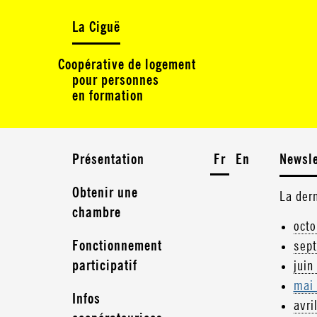
La Ciguë
Coopérative de logement
pour personnes
en formation
Présentation
Fr
En
Newsle
Obtenir une
La der
chambre
oct
Fonctionnement
sep
participatif
juin
mai
Infos
avri