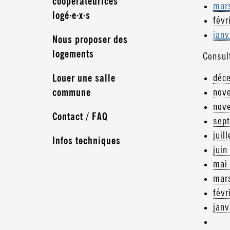
coopérateurices
mar
logé·e·x·s
févr
janv
Nous proposer des
logements
Consul
déc
Louer une salle
nov
commune
nov
Contact / FAQ
sep
juil
Infos techniques
juin
mai
mar
févr
janv