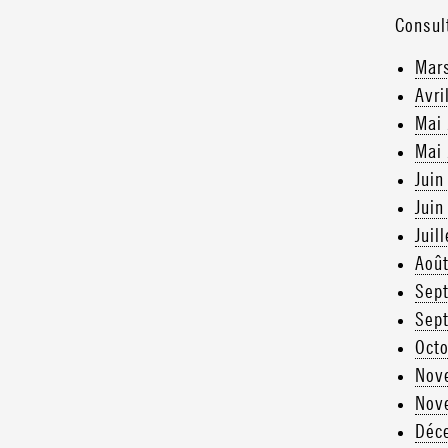
Consul
Mar
Avri
Mai
Mai
Juin
Juin
Juil
Aoû
Sep
Sep
Oct
Nov
Nov
Déc