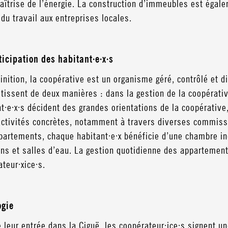
maîtrise de l’énergie. La construction d’immeubles est éga
 du travail aux entreprises locales.
ticipation des habitant·e·x·s
inition, la coopérative est un organisme géré, contrôlé et di
stissent de deux manières : dans la gestion de la coopérat
t·e·x·s décident des grandes orientations de la coopérative
activités concrètes, notamment à travers diverses commissi
partements, chaque habitant·e·x bénéficie d’une chambre ind
s et salles d’eau. La gestion quotidienne des appartement
teur·xice·s.
ogie
e leur entrée dans la Ciguë, les coopérateur·ice·s signent 