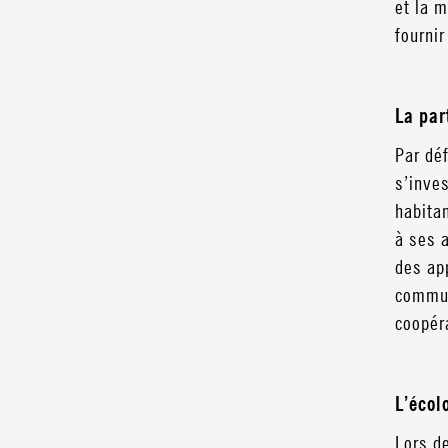
et la 
fournir
La par
Par déf
s’inve
habitan
à ses 
des ap
commun
coopéra
L’écol
Lors d