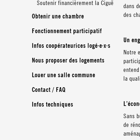
Soutenir financièrement la Ciguë
dans d
des ch
Obtenir une chambre
Fonctionnement participatif
Un eng
Infos coopérateurices logé·e·x·s
Notre e
Nous proposer des logements
partici
entend 
Louer une salle commune
la qua
Contact / FAQ
L’écon
Infos techniques
Sans bu
de réno
aménag