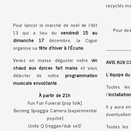
recyclés ma
Pour lancer le marché de noël de l'Ilôt
Pour des
13 qui a lieu du
vendredi 15 au
dimanche 17
décembre, la Ciguë
organise sa
fête d'hiver à l'Écurie.
-----------------
Venez en masse déguster notre
vin
AVIS AUX 
chaud aux épices fait maiso
et vous
L’équipe du
délecter de notre
programmation
musicale envoûtante
...
Toutes le
l’
installatio
À partir de 21h
Fun Fun Funeral (pop folk),
Il y aura 
Burning Spiaggia Camera (experimental
éventuelle
psyché)
Unite Q (reggae/dub set)"
Toutes les